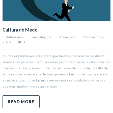
Cultura do Medo
By 
futurisense
|
Sem categoria
|
0 comment
|
20 novembro, 
0
2020    
|
Muitas organizações acreditam que fazer as pessoas se sentirem
ameaçadas gera resultado. As ameaças podem ser explícitas, mas na
maioria dos casos, se escondem no excesso de controle, na falta de
autonomia e na ausência de transparência.Em momentos de crise e
incerteza, quando se faz mais necessária a capacidade criativa das
pessoas, muitos líderes aumentam
READ MORE