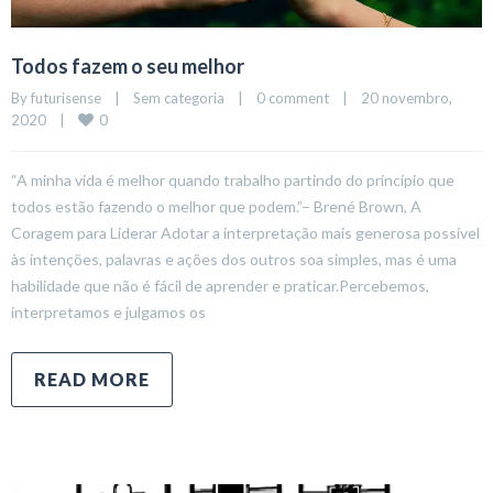
Todos fazem o seu melhor
By 
futurisense
|
Sem categoria
|
0 comment
|
20 novembro, 
0
2020    
|
“A minha vida é melhor quando trabalho partindo do princípio que
todos estão fazendo o melhor que podem.”– Brené Brown, A
Coragem para Liderar Adotar a interpretação mais generosa possível
às intenções, palavras e ações dos outros soa simples, mas é uma
habilidade que não é fácil de aprender e praticar.Percebemos,
interpretamos e julgamos os
READ MORE