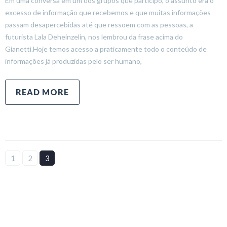
Em uma conversa em um dos grupos que participo, o assunto era o
excesso de informação que recebemos e que muitas informações
passam desapercebidas até que ressoem com as pessoas, a
futurista Lala Deheinzelin, nos lembrou da frase acima do
Gianetti.Hoje temos acesso a praticamente todo o conteúdo de
informações já produzidas pelo ser humano,
READ MORE
1
2
3