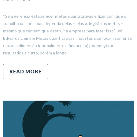
“Se a gerência estabelecer metas quantitativas e fizer com que o
trabalho das pessoas dependa delas – elas atingirão as metas –
mesmo que tenham que destruir a empresa para fazer isso”. -W.
Edwards Deming Metas quantitativas impostas que focam somente
em uma dimensão (normalmente a financeira) podem gerar
resultados a curto, porém a longo
READ MORE