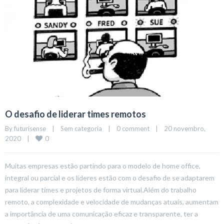
O desafio de liderar times remotos
By 
futurisense
|
Sem categoria
|
0 comment
|
20 novembro, 
0
2020    
|
Muitas empresas estão partindo para o modelo de home office,
integral ou parcial e os líderes estão com o desafio de se adaptarem
para liderar times e projetos de forma virtual.Além do trabalho
remoto, a complexidade e velocidade de mudanças atuais, aumentam
a importância de uma comunicação eficaz e transparente, ter a