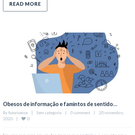
READ MORE
Obesos de informação e famintos de sentido…
By 
futurisense
|
Sem categoria
|
0 comment
|
20 novembro, 
0
2020    
|