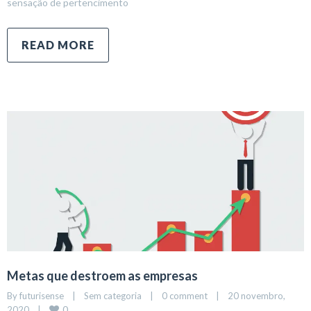
sensação de pertencimento
READ MORE
Metas que destroem as empresas
By 
futurisense
|
Sem categoria
|
0 comment
|
20 novembro, 
0
2020    
|