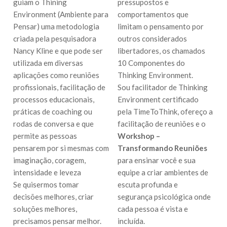
guiam o Thining
pressupostos e
Environment (Ambiente para
comportamentos que
Pensar) uma metodologia
limitam o pensamento por
criada pela pesquisadora
outros considerados
Nancy Kline e que pode ser
libertadores, os chamados
utilizada em diversas
10 Componentes do
aplicações como reuniões
Thinking Environment.
profissionais, facilitação de
Sou facilitador de Thinking
processos educacionais,
Environment certificado
práticas de coaching ou
pela TimeToThink, ofereço a
rodas de conversa e que
facilitação de reuniões e o
permite as pessoas
Workshop –
pensarem por si mesmas com
Transformando Reuniões
imaginação, coragem,
para ensinar você e sua
intensidade e leveza
equipe a criar ambientes de
Se quisermos tomar
escuta profunda e
decisões melhores, criar
segurança psicológica onde
soluções melhores,
cada pessoa é vista e
precisamos pensar melhor.
incluída.