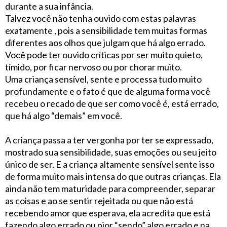
durante a sua infância.
Talvez você não tenha ouvido com estas palavras
exatamente , pois a sensibilidade tem muitas formas
diferentes aos olhos que julgam que há algo errado.
Você pode ter ouvido críticas por ser muito quieto,
tímido, por ficar nervoso ou por chorar muito.
Uma criança sensível, sente e processa tudo muito
profundamente e o fato é que de alguma forma você
recebeu o recado de que ser como você é, está errado,
que há algo “demais” em você.
A criança passa a ter vergonha por ter se expressado,
mostrado sua sensibilidade, suas emoções ou seu jeito
único de ser. E a criança altamente sensível sente isso
de forma muito mais intensa do que outras crianças. Ela
ainda não tem maturidade para compreender, separar
as coisas e ao se sentir rejeitada ou que não está
recebendo amor que esperava, ela acredita que está
fazendo algo errado ou pior “sendo” algo errado e na