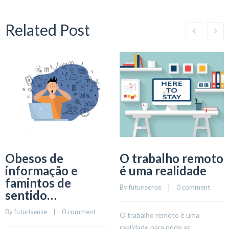
Related Post
Obesos de
O trabalho remoto
informação e
é uma realidade
famintos de
By 
futurisense
    |    
0 comment
sentido…
By 
futurisense
    |    
0 comment
O trabalho remoto é uma
realidade para onde as